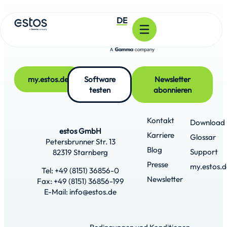
DE
my.estos.de
Software
Newsletter
testen
abonnieren
Kontakt
Download
estos GmbH
Karriere
Glossar
Petersbrunner Str. 13
Blog
Support
82319 Starnberg
Presse
my.estos.d
Tel: +49 (8151) 36856-0
Newsletter
Fax: +49 (8151) 36856-199
E-Mail: info@estos.de